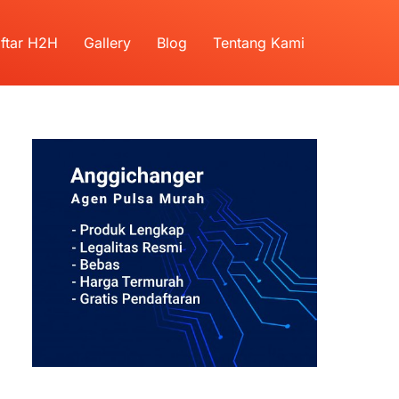
ftar H2H
Gallery
Blog
Tentang Kami